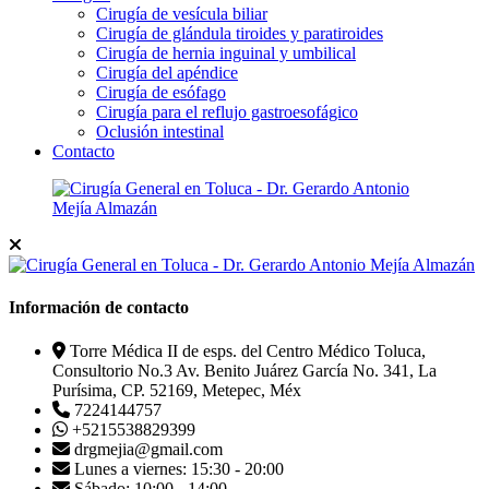
Cirugía de vesícula biliar
Cirugía de glándula tiroides y paratiroides
Cirugía de hernia inguinal y umbilical
Cirugía del apéndice
Cirugía de esófago
Cirugía para el reflujo gastroesofágico
Oclusión intestinal
Contacto
Información de contacto
Torre Médica II de esps. del Centro Médico Toluca,
Consultorio No.3 Av. Benito Juárez García No. 341, La
Purísima, CP. 52169, Metepec, Méx
7224144757
+5215538829399
drgmejia@gmail.com
Lunes a viernes: 15:30 - 20:00
Sábado: 10:00 - 14:00