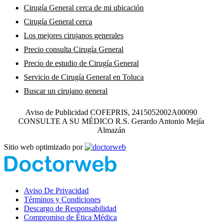
Cirugía General cerca de mi ubicación
Cirugía General cerca
Los mejores cirujanos generales
Precio consulta Cirugía General
Precio de estudio de Cirugía General
Servicio de Cirugía General en Toluca
Buscar un cirujano general
Busco un médico de Cirugía General
Aviso de Publicidad COFEPRIS, 2415052002A00090
Médico de Cirugía General
CONSULTE A SU MÉDICO R.S. Gerardo Antonio Mejía
Almazán
Clínica de Cirugía General
Doctor en Cirugía General
Sitio web optimizado por
Cirujano General certificado
Cirujano General privado
Costo de Cirugía de Vesícula
Aviso De Privacidad
Términos y Condiciones
Whatsapp de un Cirujano General
Descargo de Responsabilidad
Teléfono de Cirugía General
Compromiso de Ética Médica